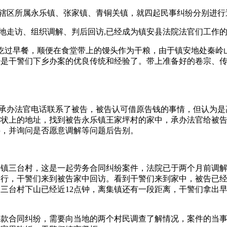
前往辖区所属永乐镇、张家镇、青铜关镇，就四起民事纠纷分别进
实地走访、组织调解、判后回访,已经成为镇安县法院法官们工作
吃过早餐，顺便在食堂带上的馒头作为干粮，由于镇安地处秦岭
经是干警们下乡办案的优良传统和经验了。带上准备好的卷宗、
承办法官电话联系了被告，被告认可借原告钱的事情，但认为是
诉状上的地址，找到被告永乐镇王家坪村的家中，承办法官给被
料，并询问是否愿意调解等问题后告别。
镇三台村，这是一起劳务合同纠纷案件，法院已于两个月前调解
履行，干警们来到被告家中回访。看到干警们来到家中，被告已
三台村下山已经近12点钟，离集镇还有一段距离，干警们拿出
款合同纠纷，需要向当地的两个村民调查了解情况，案件的当事