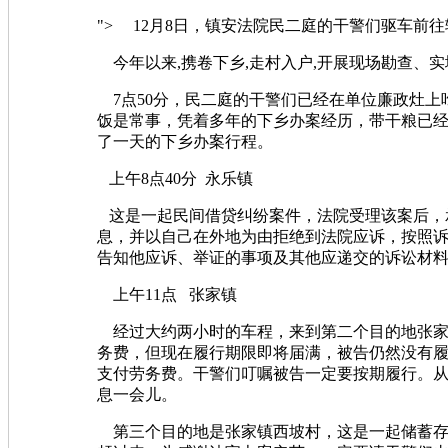
"> 12月8日，镇安法院民二庭的干警们驱车
今年以来,携卷下乡,走村入户,开展现场勘查、
7点50分，民二庭的干警们已经在单位廉政灶上
饭是常事，凭着多年的下乡办案经历，带干粮已
了一天的下乡办案行程。
上午8点40分 永乐镇
这是一起民间借贷纠纷案件，法院受理该案后，
息，并以自己在外地为由拒绝到法院应诉，按照
告知他应诉、举证的事项及其他应递交的诉讼材
上午11点 张家镇
经过大约两小时的车程，来到第二个目的地张家
务费，但现在履行期限即将届满，被告仍然没有
支付劳务费。干警们叮嘱被告一定要按期履行。从
息一会儿。
第三个目的地是张家镇西坡村，这是一起储蓄存