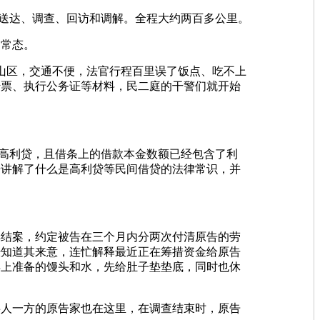
行送达、调查、回访和调解。全程大约两百多公里。
的常态。
山区，交通不便，法官行程百里误了饭点、吃不上
传票、执行公务证等材料，民二庭的干警们就开始
高利贷，且借条上的借款本金数额已经包含了利
告讲解了什么是高利贷等民间借贷的法律常识，并
结案，约定被告在三个月内分两次付清原告的劳
经知道其来意，连忙解释最近正在筹措资金给原告
早上准备的馒头和水，先给肚子垫垫底，同时也休
人一方的原告家也在这里，在调查结束时，原告