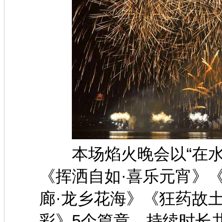
本场焰火晚会以“在水一
《挥洒自如·喜乐元宵》
廊·龙乡花海》《狂药故土·
彩》5个篇章，持续时长共