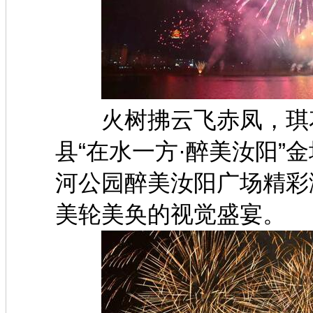
火树拂云飞赤凤，琪花满
县“在水一方·醉美汝阳”
河公园醉美汝阳广场精彩
美轮美奂的视觉盛宴。