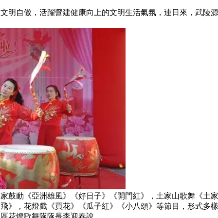
明自傲，活躍營建健康向上的文明生活氣氛，連日來，武陵源區
家鼓動《亞洲雄風》《好日子》《開門紅》，土家山歌舞《土家
飛》，花燈戲《買花》《瓜子紅》《小八頌》等節目，形式多樣，
社區花燈歌舞隊隊長李迎春說。