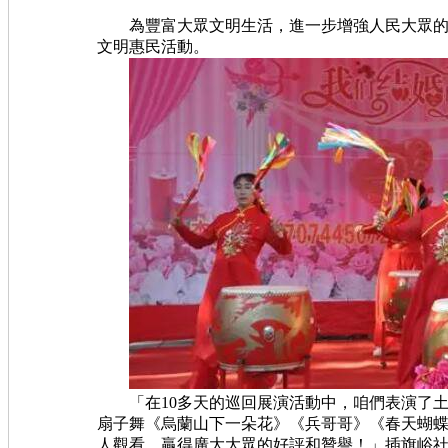
為豐富大眾文明生活，進一步增強人民大眾的文
文明惠民活動。
「在10多天的巡回展演活動中，咱們表演了土
扇子舞《烏蘭山下一朵花》《兵哥哥》《春天蝴蝶
人觀看，贏得廣大大眾的好評和贊譽！」插旗峪