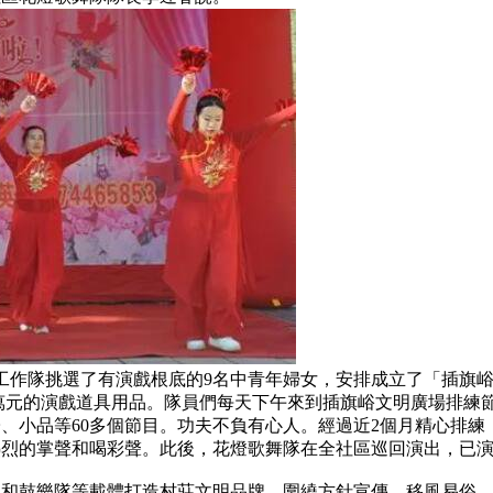
作隊挑選了有演戲根底的9名中青年婦女，安排成立了「插旗峪
5萬元的演戲道具用品。隊員們每天下午來到插旗峪文明廣場排練
、小品等60多個節目。功夫不負有心人。經過近2個月精心排練，
烈的掌聲和喝彩聲。此後，花燈歌舞隊在全社區巡回演出，已演
鼓樂隊等載體打造村莊文明品牌，圍繞方針宣傳、移風易俗、