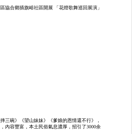
協合鄉插旗峪社區開展 「花燈歌舞巡回展演」
摔三碗》《望山妹妹》《爹娘的恩情還不行》，
內容豐富，本土民俗氣息濃厚，招引了3000余