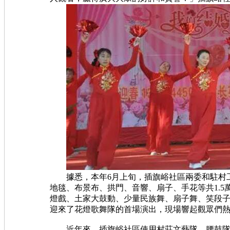
據悉，本年6月上旬，插旗峪社區兩委和駐村工
地毯、布景布、拱門、音響、扇子、手花等共1.
燈戲、土家大鼓動、少量民族舞、扇子舞、笑段子
迎來了花燈歌舞隊的首場演出，現場響起觀眾們熱
近年來，插旗峪社區使用村莊文藝隊、腰鼓隊和