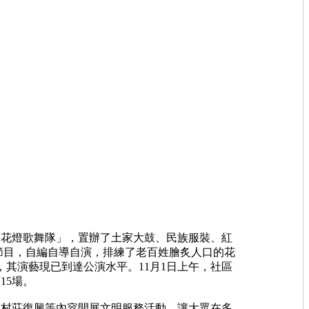
花燈歌舞隊」，置辦了土家大鼓、民族服裝、紅
節目，自編自導自演，排練了老百姓膾炙人口的花
其演藝現已到達公演水平。11月1日上午，社區
15場。
村莊復興等內容開展文明服務活動，讓大眾在多