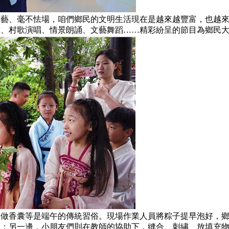
、毫不怯場，咱們鄉民的文明生活現在是越來越豐富，也越來
舞、村歌演唱、情景朗誦、文藝舞蹈……精彩紛呈的節目為鄉民
香囊等是端午的傳統習俗。現場作業人員將粽子提早泡好，鄉
上；另一邊，小朋友們則在教師的協助下，縫合、刺繡、放填充