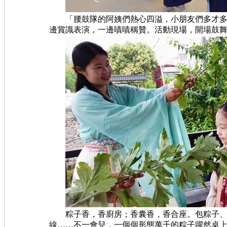
「腰鼓隊的阿姨們熱心四溢，小朋友們多才多藝
邊賞識表演，一邊嘖嘖稱贊。活動現場，開場鼓
粽子香，香廚房；香囊香，香合座。包粽子、做
線……不一會兒，一個個形態萬千的粽子躍然桌