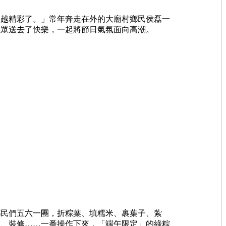
越精彩了。」常年奔走在外的大廟村鄉民侯磊一
大眾送去了快樂，一起將節日氣氛面向高潮。
民們五六一團，折粽葉、填糯米、裹葉子、紮
物、裝修……一番操作下來，「端午限定」的綠粽