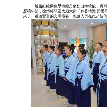
一艘艘紅綠兩色旱地龍舟猶如出海蛟龍，齊齊踏
歷端午節，徐州經開區大廟大街「粽香情濃 與愛
來了一道道豐富的文明盛宴，也讓人們在此起彼