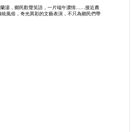
蘭湯，鄉民歡聲笑語，一片端午濃情……接近農
傳統風俗，奇光異彩的文藝表演，不只為鄉民們帶