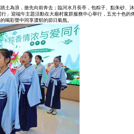
土為浪，搶先向前奔去；臨河水月長亭，包粽子、點朱砂、沐
同行」迎端午主題活動在大廟村黨群服務中心舉行，五光十色的
伏的喝彩聲中同享濃郁的節日氣氛。