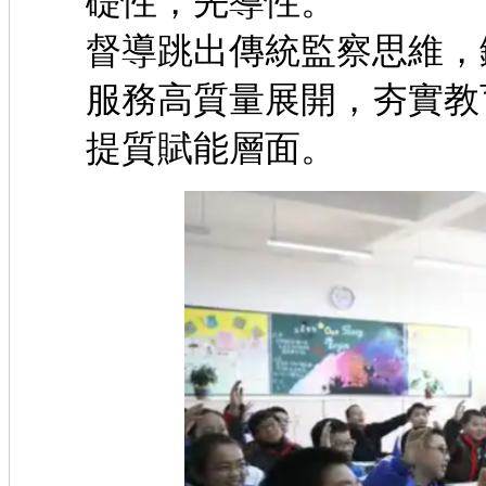
礎性，先導性。 全
督導跳出傳統監察思維，
服務高質量展開，夯實教
提質賦能層面。